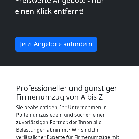
Preiswerte Angebote - nur
Umzug
einen Klick entfernt!
2
Mann
Jetzt Angebote anfordern
+
LKW
Professioneller und günstiger
Pölten
Firmenumzug von A bis Z
Sie beabsichtigen, Ihr Unternehmen in
Kunsttransport
Pölten umzusiedeln und suchen einen
zuverlässigen Partner, der Ihnen alle
Pölten
Belastungen abnimmt? Wir sind Ihr
verlässlicher Experte für Firmenumzüge mit