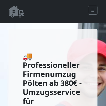
☰
🚚
Professioneller
Firmenumzug
Pölten ab 380€ -
Umzugsservice
für