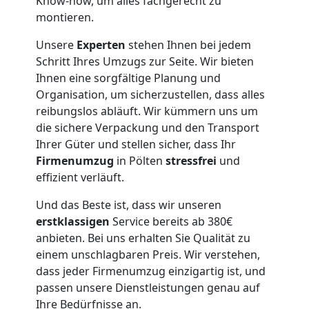
Know-how, um alles fachgerecht zu
montieren.
Tragehilfe
Unsere
Experten
stehen Ihnen bei jedem
Schritt Ihres Umzugs zur Seite. Wir bieten
Pölten
Ihnen eine sorgfältige Planung und
Organisation, um sicherzustellen, dass alles
Kleiner
reibungslos abläuft. Wir kümmern uns um
die sichere Verpackung und den Transport
Ihrer Güter und stellen sicher, dass Ihr
Umzug
Firmenumzug
in Pölten
stressfrei
und
effizient verläuft.
Pölten
Und das Beste ist, dass wir unseren
erstklassigen
Service bereits ab 380€
Küchenumzug
anbieten. Bei uns erhalten Sie Qualität zu
einem unschlagbaren Preis. Wir verstehen,
Pölten
dass jeder Firmenumzug einzigartig ist, und
passen unsere Dienstleistungen genau auf
Ihre Bedürfnisse an.