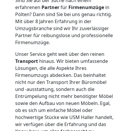
Fernumzug
Sind Sie auf der Suche nach einem
erfahrenen
Partner
für
Firmenumzüge
in
Pölten
Pölten? Dann sind Sie bei uns genau richtig.
Mit über 8 Jahren Erfahrung in der
Umzugsbranche sind wir Ihr zuverlässiger
Firmenumzug
Partner für reibungslose und professionelle
Firmenumzüge.
Pölten
Unser Service geht weit über den reinen
Transport
hinaus. Wir bieten umfassende
Lösungen, die alle Aspekte Ihres
Büroumzug
Firmenumzugs abdecken. Das beinhaltet
nicht nur den Transport Ihrer Büromöbel
Pölten
und -ausstattung, sondern auch die
Entrümpelung nicht mehr benötigter Möbel
sowie den Aufbau von neuen Möbeln. Egal,
Expressumzug
ob es sich um einfache Möbel oder
hochwertige Stücke wie USM Haller handelt,
Pölten
wir verfügen über die Erfahrung und das