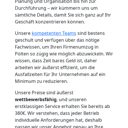
Umzugshelfer
Planung und Organisation bis hin zur
Durchführung – wir kümmern uns um
Pölten
sämtliche Details, damit Sie sich ganz auf Ihr
Geschäft konzentrieren können.
Möbeltaxi
Unsere
kompetenten Teams
sind bestens
geschult und verfügen über das nötige
Fachwissen, um Ihren Firmenumzug in
Pölten
Pölten so zügig wie möglich abzuwickeln. Wir
wissen, dass Zeit bares Geld ist, daher
arbeiten wir äußerst effizient, um die
Kleintransport
Ausfallzeiten für Ihr Unternehmen auf ein
Minimum zu reduzieren.
Pölten
Unsere Preise sind äußerst
wettbewerbsfähig
, und unseren
Möbelmontage
erstklassigen Service erhalten Sie bereits ab
380€. Wir verstehen, dass jeder Betrieb
Pölten
individuelle Anforderungen hat, deshalb
passen wir unser Angebot genau an Ihre