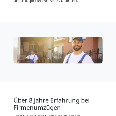
bestmöglichen Service zu bieten.
in
Pölten
Umzug
für
Senioren
in
Pölten
Über 8 Jahre Erfahrung bei
Firmenumzügen