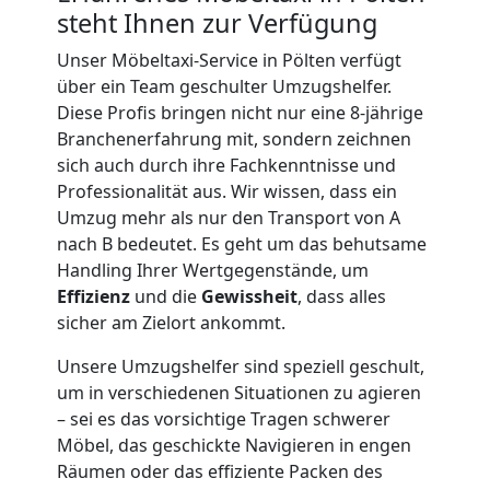
Senioren
steht Ihnen zur Verfügung
Unser Möbeltaxi-Service in Pölten verfügt
in
über ein Team geschulter Umzugshelfer.
Diese Profis bringen nicht nur eine 8-jährige
Pölten
Branchenerfahrung mit, sondern zeichnen
sich auch durch ihre Fachkenntnisse und
Professionalität aus. Wir wissen, dass ein
Fernumzug
Umzug mehr als nur den Transport von A
nach B bedeutet. Es geht um das behutsame
Pölten
Handling Ihrer Wertgegenstände, um
Effizienz
und die
Gewissheit
, dass alles
sicher am Zielort ankommt.
Firmenumzug
Unsere Umzugshelfer sind speziell geschult,
um in verschiedenen Situationen zu agieren
Pölten
– sei es das vorsichtige Tragen schwerer
Möbel, das geschickte Navigieren in engen
Räumen oder das effiziente Packen des
Büroumzug