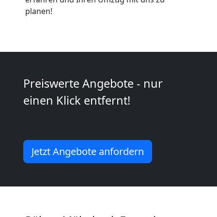
Pölten
planen!
Küchenumzug
Pölten
Preiswerte Angebote - nur
einen Klick entfernt!
Umzug
und
Jetzt Angebote anfordern
Lagerung
Pölten