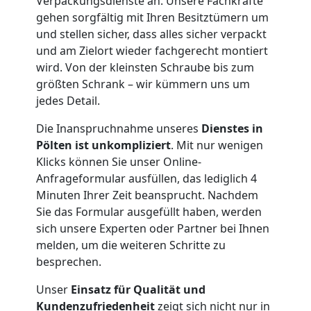
Verpackungsdienste an. Unsere Fachkräfte
Pölten
gehen sorgfältig mit Ihren Besitztümern um
und stellen sicher, dass alles sicher verpackt
und am Zielort wieder fachgerecht montiert
Anfrage
wird. Von der kleinsten Schraube bis zum
größten Schrank – wir kümmern uns um
jedes Detail.
Möbeltransport
Die Inanspruchnahme unseres
Dienstes
in
National
Pölten ist unkompliziert
. Mit nur wenigen
Klicks können Sie unser Online-
Anfrageformular ausfüllen, das lediglich 4
Möbeltransport
Minuten Ihrer Zeit beansprucht. Nachdem
Sie das Formular ausgefüllt haben, werden
sich unsere Experten oder Partner bei Ihnen
International
melden, um die weiteren Schritte zu
besprechen.
Beiladung
Unser
Einsatz für Qualität und
Kundenzufriedenheit
zeigt sich nicht nur in