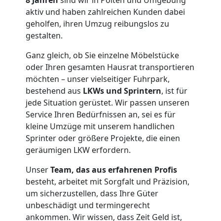
aktiv und haben zahlreichen Kunden dabei
Pölten
geholfen, ihren Umzug reibungslos zu
gestalten.
Kunsttransport
Ganz gleich, ob Sie einzelne Möbelstücke
oder Ihren gesamten Hausrat transportieren
Pölten
möchten – unser vielseitiger Fuhrpark,
bestehend aus
LKWs und Sprintern
, ist für
jede Situation gerüstet. Wir passen unseren
Umzug
Service Ihren Bedürfnissen an, sei es für
kleine Umzüge mit unserem handlichen
Sprinter oder größere Projekte, die einen
Pölten
geräumigen LKW erfordern.
3
Unser
Team, das aus erfahrenen Profis
besteht, arbeitet mit Sorgfalt und Präzision,
Mann
um sicherzustellen, dass Ihre Güter
unbeschädigt und termingerecht
ankommen. Wir wissen, dass Zeit Geld ist,