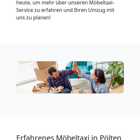
heute, um mehr über unseren Möbeltaxi-
Service zu erfahren und Ihren Umzug mit
Privatumzug
uns zu planen!
Pölten
Tresortransport
in
Pölten
Umzug
für
Erfahrenes Möbeltaxi in Pölten