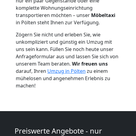
Kleintransport
nur ein paar Gegenstände oder eine
komplette Wohnungseinrichtung
Pölten
transportieren möchten – unser
Möbeltaxi
in Pölten steht Ihnen zur Verfügung.
Möbelmontage
Zögern Sie nicht und erleben Sie, wie
unkompliziert und günstig ein Umzug mit
uns sein kann. Füllen Sie noch heute unser
Pölten
Anfrageformular aus und lassen Sie sich von
unserem Team beraten.
Wir freuen uns
darauf, Ihren
Umzug in Pölten
zu einem
Möbeltransport
mühelosen und angenehmen Erlebnis zu
machen!
Pölten
Beiladung
Pölten
Preiswerte Angebote - nur