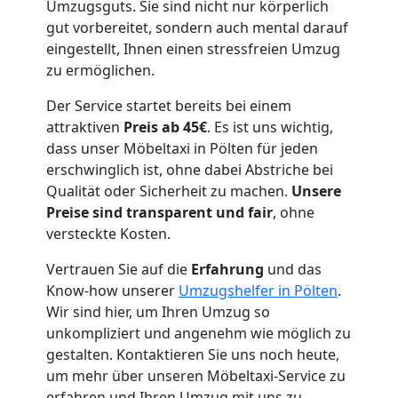
Umzugsguts. Sie sind nicht nur körperlich
gut vorbereitet, sondern auch mental darauf
Pölten
eingestellt, Ihnen einen stressfreien Umzug
zu ermöglichen.
Expressumzug
Der Service startet bereits bei einem
attraktiven
Preis ab 45€
. Es ist uns wichtig,
Pölten
dass unser Möbeltaxi in Pölten für jeden
erschwinglich ist, ohne dabei Abstriche bei
Qualität oder Sicherheit zu machen.
Unsere
Tragehilfe
Preise sind transparent und fair
, ohne
versteckte Kosten.
Pölten
Vertrauen Sie auf die
Erfahrung
und das
Know-how unserer
Umzugshelfer in Pölten
.
Wir sind hier, um Ihren Umzug so
Kleiner
unkompliziert und angenehm wie möglich zu
gestalten. Kontaktieren Sie uns noch heute,
Umzug
um mehr über unseren Möbeltaxi-Service zu
erfahren und Ihren Umzug mit uns zu